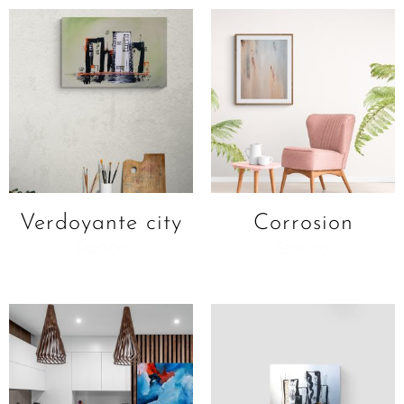
Verdoyante city
Corrosion
$
420.00
$
250.00