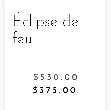
Éclipse de
feu
$
530.00
$
375.00